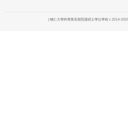
| 輔仁大學跨專業長期照護碩士學位學程 c 2014-2