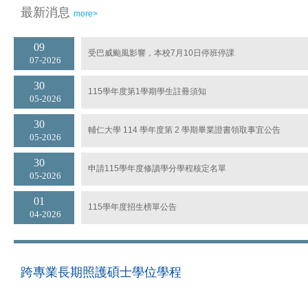
最新消息
more>
09
受巴威颱風影響，本校7月10日停班停課
07
2026
30
115學年度第1學期學生註冊須知
05
2026
30
輔仁大學 114 學年度第 2 學期畢業證書領取事宜公告
05
2026
30
申請115學年度修讀學分學程核定名單
05
2026
01
115學年度招生榜單公告
04
2026
跨專業長期照護碩士學位學程