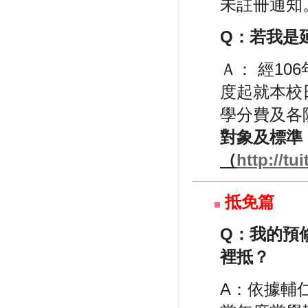
未註冊通知
Q：
若我是
Ａ： 經10
度起就本校
學分費及各
對象及標準
（
http://tu
抵免篇
Q：
我的預
裡抵？
A：依據輔