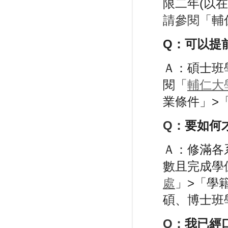
限二年(以
請參閱「輔
Q：
可以提
Ａ：碩士班
閱「
輔仁大
業條件」>
Q：
要如何
Ａ：修滿各
數且完成學
處
」>「學
碩、博士班
Q：
我已經