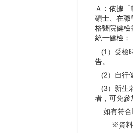
Ａ：依據「
碩士、在職
格醫院健檢
統一健檢：
(1）受檢
告。
(2）自行
(3）新生
者，可免參
如有符合以
※資料