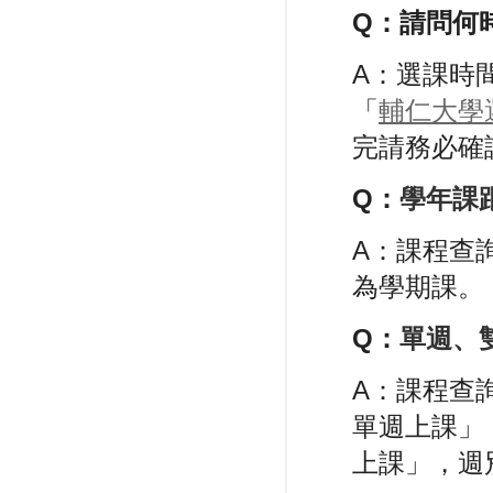
Q：
請問何
A：選課時
「
輔仁大學
完請務必確
Q：
學年課
A：課程查
為學期課。
Q：
單週、
A：課程查
單週上課
」
上課
」
，週