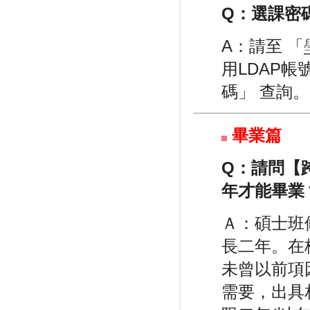
Q：
選課密
A：請至 「
用LDAP帳
碼」 查詢。
畢業篇
Q：
請問【
年才能畢業
Ａ：碩士班
長二年。在
未曾以前項
需要，出具