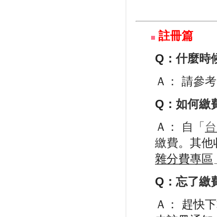
註冊篇
Q：
什麼時
Ａ： 請
參考
Q：
如何繳
Ａ：
自「
台
繳費
。其他
雜分費專區
Q：
忘了繳
Ａ： 趕快