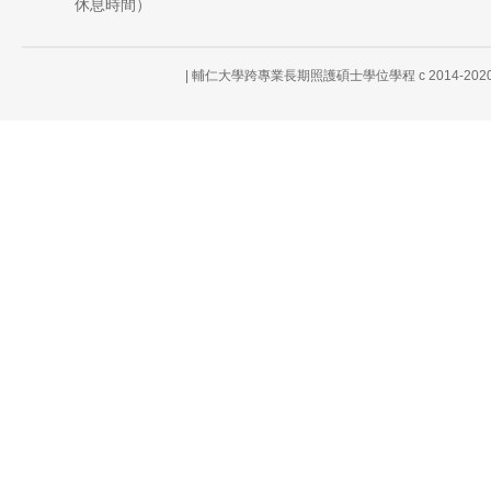
休息時間）
| 輔仁大學跨專業長期照護碩士學位學程 c 2014-2