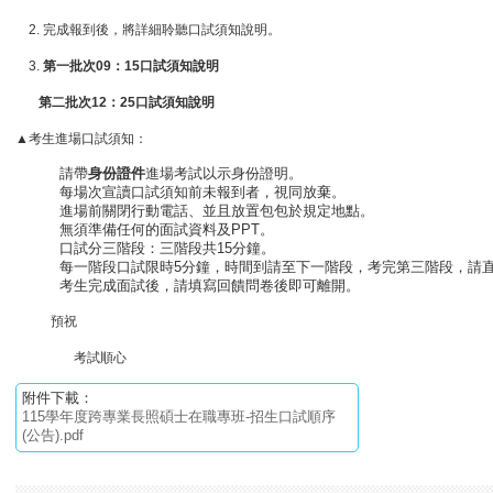
2. 完成報到後，將詳細聆聽口試須知說明。
3.
第一批次09：15口試須知說明
第二批次12：25口試須知說明
▲考生進場口試須知：
請帶
身份證件
進場考試以示身份證明。
每場次宣讀口試須知前未報到者，視同放棄。
進場前關閉行動電話、並且放置包包於規定地點。
無須準備任何的面試資料及PPT。
口試分三階段：三階段共15分鐘。
每一階段口試限時5分鐘，時間到請至下一階段，考完第三階段，請
考生完成面試後，請填寫回饋問卷後即可離開。
預祝
考試順心
附件下載：
115學年度跨專業長照碩士在職專班-招生口試順序
(公告).pdf