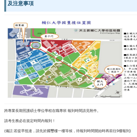
及注意事項
跨專業長期照護碩士學位學程在職專班 報到時間請見附件。
請考生務必在規定時間內報到！
(備註:若提早抵達，請先於國璽樓一樓等候，待報到時間開始時再前往9樓報到)