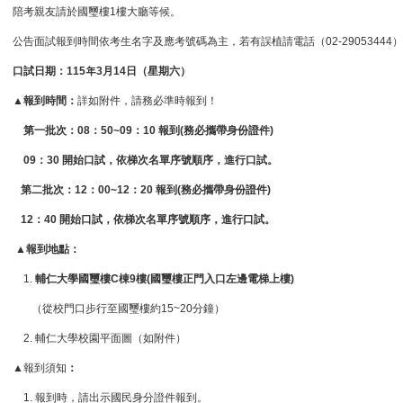
陪考親友請於國璽樓1樓大廳等候。
公告面試報到時間依考生名字及應考號碼為主，若有誤植請電話（02-29053444
口試日期：115年3月14日（星期六）
▲
報到時間：
詳如附件，請務必準時報到！
第一批次：08：50~09：10 報到(務必攜帶身份證件)
09
：30 開始口試，依梯次名單序號順序，進行口試。
第二批次：12：00~12：20 報到(務必攜帶身份證件)
12
：40 開始口試，依梯次名單序號順序，進行口試。
▲
報到地點：
1.
輔仁大學國璽樓C棟9樓(國璽樓正門入口左邊電梯上樓)
（從校門口步行至國璽樓約15~20分鐘）
2. 輔仁大學校園平面圖（如附件）
▲報到須知
：
1. 報到時，請出示國民身分證件報到。